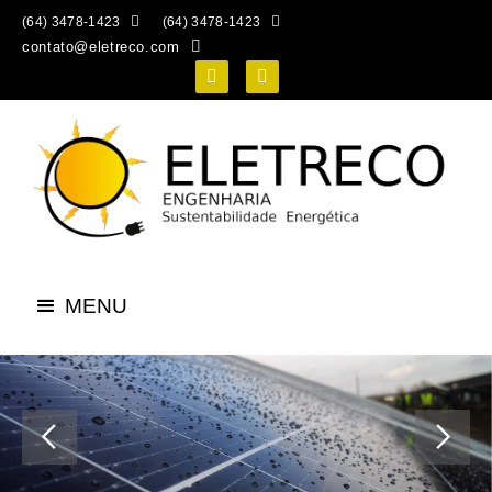


(64) 3478-1423
(64) 3478-1423
contato@eletreco.com


MENU